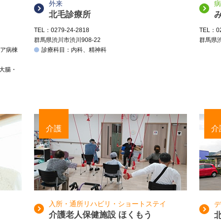
外来
病
北毛診療所
TEL：0279-24-2818
TEL：02
群馬県渋川市渋川908-22
群馬県渋
ケア病棟
診療科目：内科、精神科
、大腸・
介護
介
入所・通所リハビリ・ショートステイ
デ
介護老人保健施設 ほくもう