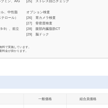
ブミン、A/G
[25] ストレス自己チェック
ール、中性脂
オプション検査
ステロール）
[26] 胃カメラ検査
[27] 骨密度検査
19-9）、前立
[28] 腹部内臓脂肪CT
[29] 脳ドック
無料で実施しています。
査料金が掛かります。
一般価格
組合員価格