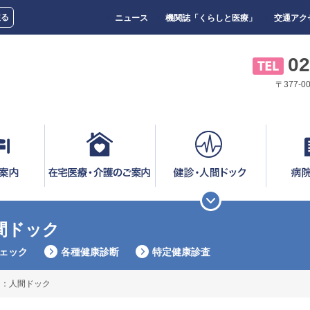
戻る
ニュース
機関誌「くらしと医療」
交通アク
02
〒377-
間ドック
ェック
各種健康診断
特定健康診査
ク：人間ドック