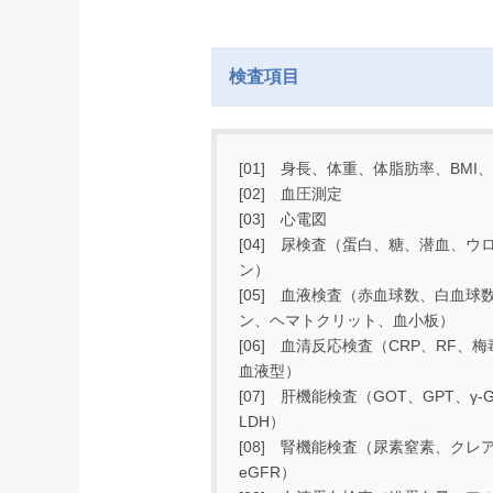
検査項目
[01] 身長、体重、体脂肪率、BMI
[02] 血圧測定
[03] 心電図
[04] 尿検査（蛋白、糖、潜血、ウ
ン）
[05] 血液検査（赤血球数、白血球
ン、ヘマトクリット、血小板）
[06] 血清反応検査（CRP、RF、
血液型）
[07] 肝機能検査（GOT、GPT、γ-G
LDH）
[08] 腎機能検査（尿素窒素、クレ
eGFR）