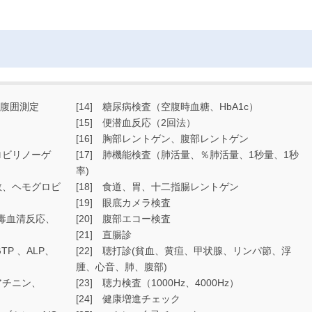
、腹囲測定
[14] 糖尿病検査（空腹時血糖、HbA1c）
[15] 便潜血反応（2回法）
[16] 胸部レントゲン、腹部レントゲン
ロビリノーゲ
[17] 肺機能検査（肺活量、％肺活量、1秒量、1秒
率)
数、ヘモグロビ
[18] 食道、胃、十二指腸レントゲン
[19] 眼底カメラ検査
梅毒血清反応、
[20] 腹部エコー検査
[21] 直腸診
TP 、ALP、
[22] 聴打診(貧血、黄疸、甲状腺、リンパ節、浮
腫、心音、肺、腹部)
アチニン、
[23] 聴力検査（1000Hz、4000Hz）
[24] 健康増進チェック