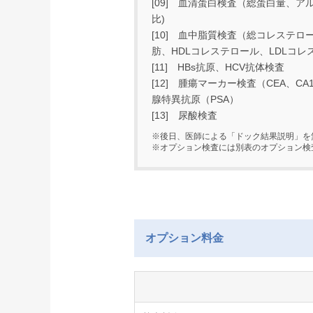
[09] 血清蛋白検査（総蛋白量、アル
比)
[10] 血中脂質検査（総コレステロ
肪、HDLコレステロール、LDLコレ
[11] HBs抗原、HCV抗体検査
[12] 腫瘍マーカー検査（CEA、CA
腺特異抗原（PSA）
[13] 尿酸検査
※後日、医師による「ドック結果説明」を
※オプション検査には別表のオプション検
オプション料金