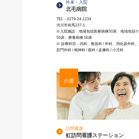
外来・入院
北毛病院
TEL：0279-24-1234
渋川市有馬237-1
入院施設：地域包括医療病棟50床、地域包括
50床、療養病棟 50床
診療科目：内科、救急科 / 外科、消化器外科
肛門外科 / 精神科 / 眼科 / 皮膚科 / 小児科
介護
訪問看護
虹訪問看護ステーション