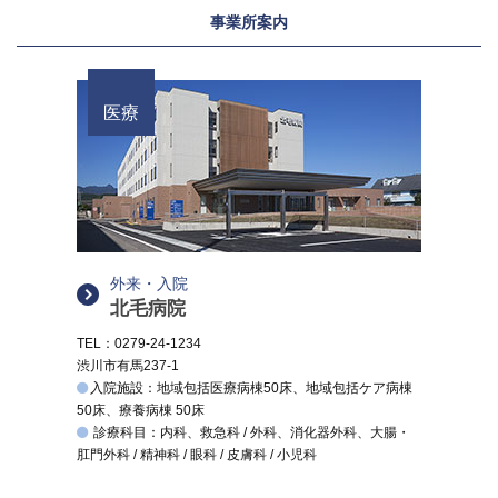
事業所案内
医療
外来・入院
北毛病院
TEL：0279-24-1234
渋川市有馬237-1
入院施設：地域包括医療病棟50床、地域包括ケア病棟
50床、療養病棟 50床
診療科目：内科、救急科 / 外科、消化器外科、大腸・
肛門外科 / 精神科 / 眼科 / 皮膚科 / 小児科